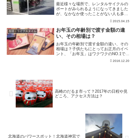
最近様々な場所で、レンタルサイクルの
ポートがみられるようになってきました
が、なかなか使ったことがない人も多い
と思うので、今回は「横浜ベイバイク」
2015.04.15
の登録方法、利用料金等の詳細を調べて
みました。横浜ベイバイクとは？2014年4
お年玉の年齢別で渡す金額の違
生活・ライフスタイル
月1日に本格的に始...
い、その相場は？
お年玉の年齢別で渡す金額の違い、その
相場は？子供たちにとってお正月のイベ
ント、「お年玉」はワクワクのNO.1でし
ょう。頂いていたころはとても嬉しく思
2016.12.20
っていましたが、渡す立場になると、子
供の年齢に対しての金額やどの年代まで
渡したほうがいいのか...
高崎のだるま市って？2017年の日程や見
どころ、アクセス方法は？
北海道のパワースポット！北海道神宮で