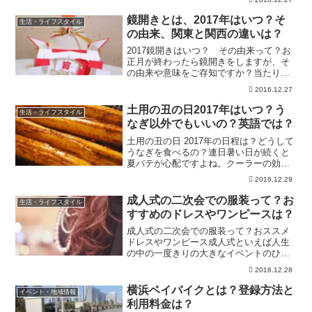
か？意外と意味までは知られていないど
んど焼きをご紹介します！地域によって
鏡開きとは、2017年はいつ？そ
生活・ライフスタイル
呼び方が異なりますので、...
の由来、関東と関西の違いは？
2017鏡開きはいつ？ その由来って？お
正月が終わったら鏡開きをしますが、そ
の由来や意味をご存知ですか？当たり前
のように毎年鏡開きをしますが、なかな
2016.12.27
か具体的な意味って不明ですよ
ね・・・。そこで今回は鏡開きの由来や
土用の丑の日2017年はいつ？う
生活・ライフスタイル
時期についてまとめました！是...
なぎ以外でもいいの？英語では？
土用の丑の日 2017年の日程は？どうして
うなぎを食べるの？連日暑い日が続くと
夏バテが心配ですよね。クーラーの効い
た部屋から外に移動するなどして、気温
2016.12.29
差に体調を崩してしまう方も多いと思い
ます。夏バテを乗り切るため、日本に古
成人式の二次会での服装って？お
生活・ライフスタイル
くからある風習が｢...
すすめのドレスやワンピースは？
成人式の二次会での服装って？おススメ
ドレスやワンピース成人式といえば人生
の中の一度きりの大きなイベントのひと
つですが、やはり久しぶりに会う友達や
2016.12.28
どんな振袖を着ていこうかなどを用意す
る時間も楽しみですね。ここではメイン
横浜ベイバイクとは？登録方法と
イベント・地域情報
の振袖ではなく二次会での...
利用料金は？