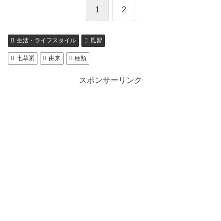
1
2
生活・ライフスタイル
風習
七草粥
由来
種類
スポンサーリンク