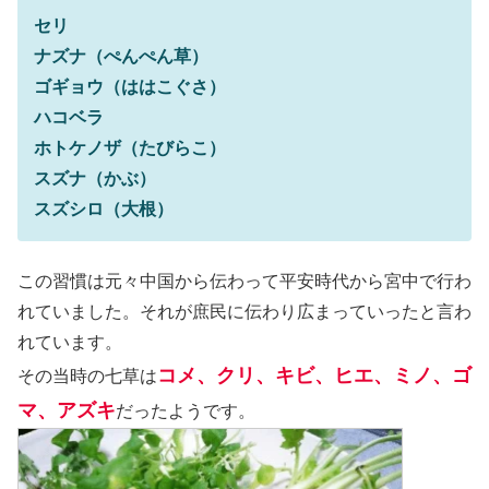
セリ
ナズナ（ぺんぺん草）
ゴギョウ（ははこぐさ）
ハコベラ
ホトケノザ（たびらこ）
スズナ（かぶ）
スズシロ（大根）
この習慣は元々中国から伝わって平安時代から宮中で行わ
れていました。それが庶民に伝わり広まっていったと言わ
れています。
コメ、クリ、キビ、ヒエ、ミノ、ゴ
その当時の七草は
マ、アズキ
だったようです。