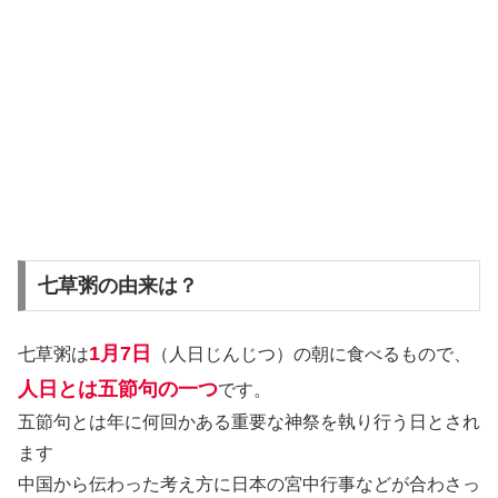
七草粥の由来は？
1月7日
七草粥は
（人日じんじつ）の朝に食べるもので、
人日とは五節句の一つ
です。
五節句とは年に何回かある重要な神祭を執り行う日とされ
ます
中国から伝わった考え方に日本の宮中行事などが合わさっ