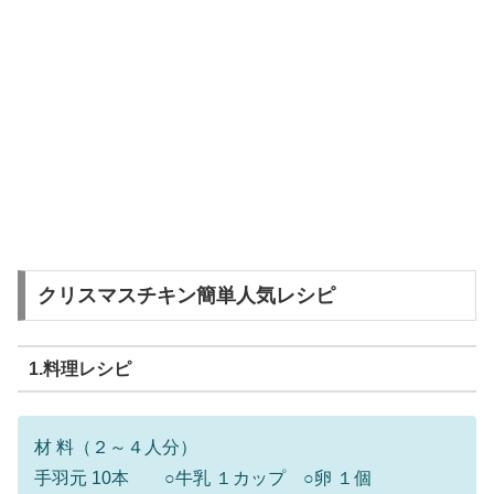
クリスマスチキン簡単人気レシピ
1.料理レシピ
材 料（２～４人分）
手羽元 10本 ○牛乳 １カップ ○卵 １個