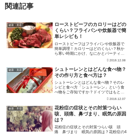
関連記事
ローストビーフのカロリーはどの
健康・美容
くらい？フライパンや炊飯器で簡
単レシピも！
ローストビーフはフライパンや炊飯器で
簡単調理！カロリーはどのくらい？秋か
ら寒い時期にかけ、なにかとパーティー
イベントのある季節です。おうちで家族
2016.12.08
と一緒に、またお友達とお料理を持ち寄
ってのパーティーなどで手間や時間をか
シュトーレンとはどんな食べ物？
健康・美容
けずにできるローストビー...
その作り方と食べ方は？
シュトーレンとはどんな食べ物？そのレ
シピと食べ方「シュトーレン」という食
べ物をご存知ですか？ドイツではもとも
とその形から「柱」や「坑道」の意味合
2016.12.07
いを持った長いパンを指していたもので
すが、14世紀ごろキリスト普及に伴って
花粉症の症状とその対策つらい
健康・美容
「イエスのゆりかご」や...
咳、頭痛、鼻づまり、眠気の原因
は？
花粉症の症状とその対策つらい咳 頭
痛 鼻づまり 眠気の原因は？花粉症の4