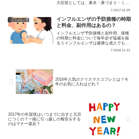
大症状としては、鼻水・鼻づまり・くし
ゃみ・目のかゆみです。けれど実際に花
2017.01.25
粉症になると現れるのは、この4つ以外に
も肌荒れや頭痛、眠れないなどの症状に
インフルエンザの予防接種の時期
インフルエンザ
悩まされることもあり面...
と料金、副作用はあるの？
インフルエンザ予防接種と副作用、接種
の時期と料金について毎年必ず猛威を振
るうインフルエンザは健康な成人でもイ
ンフルエンザの急な高熱や症状の悪化に
2016.11.22
起き上がる力さえ奪われてしまいます。
ましてや免疫力に欠ける幼児や高齢者に
かなりのダメージをあたえ...
2016年人気のクリスマスコフレとは？今
年のお気に入れはどれ？
2017年の年賀状はいつまでに出すと元旦
につくの？一緒に引っ越しの報告をする
のはマナー違反？