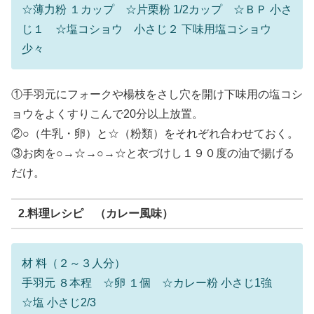
☆薄力粉 １カップ ☆片栗粉 1/2カップ ☆ＢＰ 小さ
じ１ ☆塩コショウ 小さじ２ 下味用塩コショウ
少々
①手羽元にフォークや楊枝をさし穴を開け下味用の塩コシ
ョウをよくすりこんで20分以上放置。
②○（牛乳・卵）と☆（粉類）をそれぞれ合わせておく。
③お肉を○→☆→○→☆と衣づけし１９０度の油で揚げる
だけ。
2.料理レシピ （カレー風味）
材 料（２～３人分）
手羽元 ８本程 ☆卵 １個 ☆カレー粉 小さじ1強
☆塩 小さじ2/3