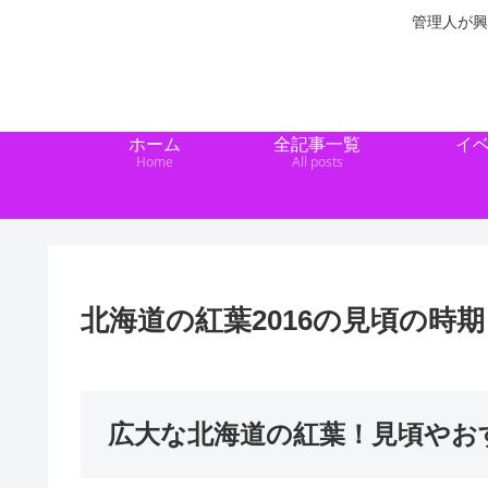
管理人が興
ホーム
全記事一覧
イ
Home
All posts
北海道の紅葉2016の見頃の時
広大な北海道の紅葉！見頃やお