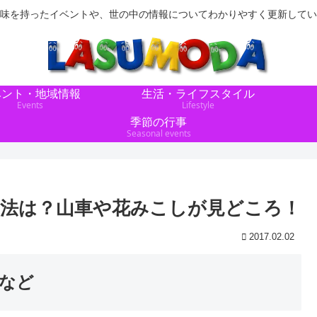
味を持ったイベントや、世の中の情報についてわかりやすく更新してい
ベント・地域情報
生活・ライフスタイル
Events
Lifestyle
季節の行事
Seasonal events
ス方法は？山車や花みこしが見どころ！
2017.02.02
ろなど