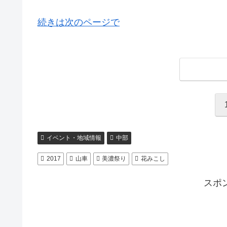
続きは次のページで
イベント・地域情報
中部
2017
山車
美濃祭り
花みこし
スポ