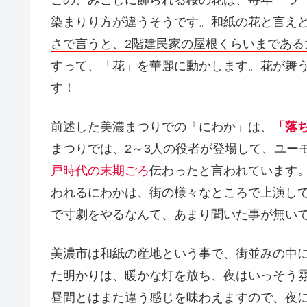
この、みこしに飾られる桜の花は、毎年一つ
染まりり方が違うそうです。和紙の花と言え
さで言うと、2階建民家の屋根くらいまである
すって、「花」を華麗に動かします。花が舞
す！
前述した美濃まつりでの「にわか」は、
「落
まつりでは、2～3人の役者が登場して、ユー
戸時代の末期ごろ
伝わったと言われています
われるにわかは、街の様々なところで上演し
で寸劇をやるなんて、あまり聞いた事が無い
美濃市は和紙の産地という事で、街並みの中
た明かりは、暖かな灯を放ち、夜はいっそう
昼間とはまた違う感じを味わえますので、夜