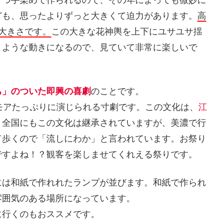
一つ手染めで作られるので、その年によっても微妙に
ども、思ったよりずっと大きくて迫力があります。
高
大きさです。
この大きな花神輿を上下にユサユサ揺
うような動きになるので、見ていて非常に楽しいで
ち」のついた即興の喜劇
のことです。
モアたっぷりに演じられる寸劇です。この文化は、
江
。全国にもこの文化は継承されていますが、美濃で行
て歩くので「流しにわか」と言われています。お祭り
ですよね！？観客を楽しませてくれえる祭りです。
には和紙で作れれたランプが並びます。和紙で作られ
雰囲気のある場所になっています。
に行くのもおススメです。