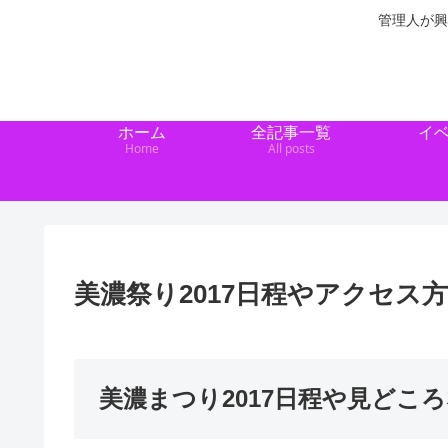
管理人が興
ホーム
全記事一覧
イ
Home
All posts
美濃祭り2017日程やアクセ
美濃まつり2017日程や見どこ