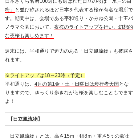
日本さくら名所100選にも選ばれた日立の桜は「水戸の白
梅」
と並び称されるほど日本を代表する桜が有名な場所で
す。期間中は、会場である平和通り・かみね公園・十王パ
ノラマ公園において、
夜桜のライトアップを行い、幻想的
な夜桜も楽しめます！
週末には、平和通りで迫力のある「日立風流物」も披露さ
れます。
※ライトアップは18～23時（予定）
平和通りは、
4月の第1金・土・日曜日は歩行者天国
とな
りますので、ゆっくり歩きながら桜を楽しむこともでます
よ！
【日立風流物】
「日立風流物」とは、
高さ15ｍ・幅8ｍ・重さ5ｔの豪壮