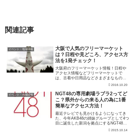
関連記事
大阪で人気のフリーマーケット
イベント・地域情報
は？日程や見どころ、アクセス方
法を1発チェック！
大阪府のフリーマーケット情報！日程や
アクセス情報などフリーマーケットで
は、古着や日用品などさまざまなものが
売買されていて、ほとんどが中古品や手
2016.10.20
作りということもあり、格安な価格で購
入できることが大きな魅力ですよね！中
NGT48の専用劇場ラブラ2ってど
イベント・地域情報
には古美術品やヴィンテージ...
こ？県外からの来る人の為に1番
簡単なアクセス方法！
最近テレビでも見かけるようになってき
た、今年AKB48の姉妹グループとして4つ
目に誕生した新潟を拠点にするNGT48で
すが、その専用劇場が新潟市内のファッ
2015.10.14
ションビル「ラブラ2」の4Fに作られまし