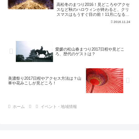
高松冬のまつり2016！見どころやアクセ
スなど秋のハロウィンが終わると、クリ
スマスはもうすぐ目の前！11月になると
街中はすでにクリスマスモードですよ
2016.11.24
ね！クリスマスと言えばイルミネーショ
ン！冬に楽しむイベントとして各地で冬
まつりが開催されてい...
愛媛の松山春まつり2017日程や見どこ
ろ、歴代のゲストは？
美濃祭り2017日程やアクセス方法は？山
車や花みこしが見どころ！
ホーム
イベント・地域情報