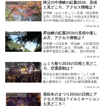
た。私は地元が新潟なので場所はすぐに
秩父の中津峡の紅葉2016、見頃
イベント・地域情報
分かるので...
と見どころ、アクセス情報は？
中津峡（なかつきょう）紅葉（埼玉県秩
父市）2016見ごろは？今回は埼玉県秩父
市の中津峡の紅葉情報を紹介したいと思
います。行楽の秋・紅葉狩りの季節が近
2016.09.16
づいてきました。紅葉狩りで有名な美し
い渓谷で、埼玉で最初に紅葉が始まるス
昇仙峡の紅葉2016の見頃や楽し
イベント・地域情報
ポットでもあります。...
み方、アクセス情報は？
日本随一の渓谷美「昇仙峡」の紅葉2016
山梨県甲府市にある「昇仙峡」は、秩父
多摩甲斐国立公園に属し、国の特別名勝
に指定されています。名勝とは、景色の
2016.09.10
良い土地の事で、文化財の1つでもありま
す。年間を通して観光客で賑わう地です
ふくろ祭り2016の日程と見どこ
イベント・地域情報
が、紅葉時期はさら...
ろ、交通規制は？
商店会主催の池袋の秋祭り『ふくろ祭
り』！！2016年の日程と見どころ日本有
数の繁華街で、1日平均の駅別乗降者数で
は、「新宿駅」に次ぐ国内2位の規模を誇
2016.07.16
る「池袋（駅）」。普段はサラリーマン
や買い物客で賑わうこの都会で、毎年秋
高松冬のまつり2016の日程とア
イベント・地域情報
に大規模なイベント...
クセス方法は？イルミネーション
も見どころ！