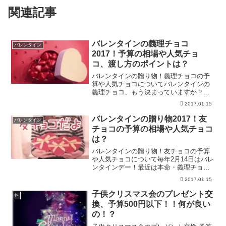
関連記事
バレンタインの義理チョコ
バレンタイン
2017！予算の相場や人気チョ
コ、渡し方のポイントは？
バレンタインの贈り物！義理チョコの予
算や人気チョコについてバレンタインの
義理チョコ、もう決まっていますか？簡
単そうで、意外と困るのが義理チョコ。
2017.01.15
本命以上に気を遣う義理チョコをどうし
ようかというのは悩みどころです。職場
バレンタインの贈り物2017！友
バレンタイン
の恒例行事になっている所...
チョコの予算の相場や人気チョコ
は？
バレンタインの贈り物！友チョコの予算
や人気チョコについて毎年2月14日はバレ
ンタインデー！最近は本命・義理チョコ
に加え、友チョコや自分チョコなど多様
2017.01.15
化していますね。恋人へのチョコレート
のプレゼントはもちろん、友達どうしの
子供クリスマス会のプレゼント交
冬
友チョコ交換はもはや...
換、予算500円以下！！何が良い
の！？