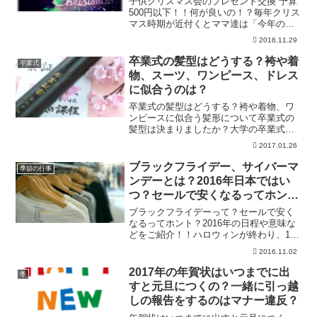
子供クリスマス会のプレゼント交換 予算
500円以下！！何が良いの！？毎年クリス
マス時期が近付くとママ達は「今年のプ
レゼント交換は何がいいかなぁ～」なん
2016.11.29
て悩みますよね～…。ほかの子供達は何
を欲しがっているかなんて分からない
卒業式の髪型はどうする？袴や着
卒業式
し、ましてや性別が違...
物、スーツ、ワンピース、ドレス
に似合うのは？
卒業式の髪型はどうする？袴や着物、ワ
ンピースに似合う髪形について卒業式の
髪型は決まりましたか？大学の卒業式、
袴でかわいくお洒落に、想い出に残るヘ
2017.01.26
アスタイルにしたいですよね。卒業式の
袴、和装に似合う髪型をご紹介。大人っ
ブラックフライデー、サイバーマ
季節の行事
ぽくもかわいいヘアスタイ...
ンデーとは？2016年日本ではい
つ？セールで安くなるってホン
ト？
ブラックフライデーって？セールで安く
なるってホント？2016年の日程や意味な
どをご紹介！！ハロウィンが終わり、12
月のクリスマスまではイベントないわ～
2016.11.02
なんて思いいていた方！！「ブラックフ
ライデー」をご存知ですか？直訳すると
2017年の年賀状はいつまでに出
冬
黒い金曜日・・・な...
すと元旦につくの？一緒に引っ越
しの報告をするのはマナー違反？