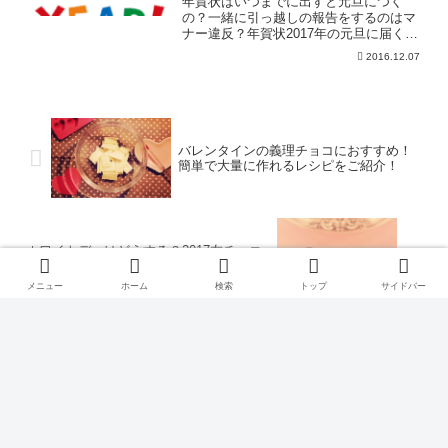
年賀状はいつまでに出すと元旦につく
の？一緒に引っ越しの報告をするのはマ
ナー違反？年賀状2017年の元旦に届くに
はいつからいつまでにだせばいいの？日
2016.12.07
本郵便では、12月15日の年賀状受け付け
から、25日までを一応の期限としていま
す。 12月2...
バレンタインの義理チョコにおすすめ！
簡単で大量に作れるレシピをご紹介！
ホワイトデーはどうする？2017友チョコ
のお返しにおすすめをご紹介！
メニュー
ホーム
検索
トップ
サイドバー
ホーム
季節の行事
ホワイトデー