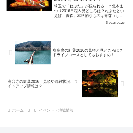
埼玉で「ねぷた」が観られる！？北本ま
つり2016日程＆見どころは？ねぷたとい
えば、青森。本格的なものは青森（しか
も、ねぷたということは弘前）に行かな
2016.09.29
いと観られないというイメージですが、
埼玉でねぷたが観られるお祭りがあるの
だそうです・・・！ど...
奥多摩の紅葉2016の見頃と見どころは？
ドライブコースとしてもおすすめ！
高台寺の紅葉2016！見頃や混雑状況、ラ
イトアップ情報は？
ホーム
イベント・地域情報