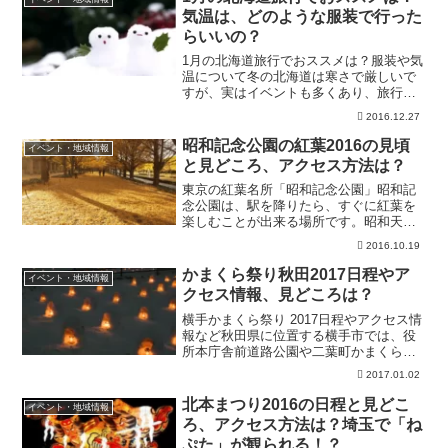
ったいどんな祭り？...
気温は、どのような服装で行った
らいいの？
1月の北海道旅行でおススメは？服装や気
温について冬の北海道は寒さで厳しいで
すが、実はイベントも多くあり、旅行や
観光で行くには楽しめる時期でもありま
2016.12.27
す！普段、雪が降らない地方の方が北海
道へ行くにはどんな格好で行けば良いの
昭和記念公園の紅葉2016の見頃
イベント・地域情報
かちょっと不安な部分も...
と見どころ、アクセス方法は？
東京の紅葉名所「昭和記念公園」昭和記
念公園は、駅を降りたら、すぐに紅葉を
楽しむことが出来る場所です。昭和天皇
在位50年を記念して、「国民が自然浴豊
2016.10.19
かな環境で心身を育むため」との理念で
作られました。広大な敷地内は、6つの入
かまくら祭り秋田2017日程やア
イベント・地域情報
り口に分かれており、...
クセス情報、見どころは？
横手かまくら祭り 2017日程やアクセス情
報など秋田県に位置する横手市では、役
所本庁舎前道路公園や二葉町かまくら通
り、よこてイーストなどで「横手の雪ま
2017.01.02
つり かまくら」が開催されます。毎年
約100基のかまくらと無数のミニかまくら
北本まつり2016の日程と見どこ
イベント・地域情報
が町を彩り、地...
ろ、アクセス方法は？埼玉で「ね
ぷた」が観られる！？