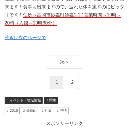
来ます！食事も出来ますので、疲れた体を癒すのにピッタ
リです！
住所⇒富岡市妙義町妙義1-1 / 営業時間⇒10時～
20時（入館～19時30分）
続きは次のページで
次へ
1
2
イベント・地域情報
関東
2016
妙義山
紅葉
見頃
スポンサーリンク