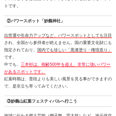
トです。
②パワースポット「妙義神社」
出世運や生命力アップなど、パワースポットとしても注目
され、全国から参拝者が絶えません。国の重要文化財にも
指定されており、
国内でも珍しい「黒漆塗り・権現造り」
です。
中でも、
三本杉は、樹齢500年を超え、非常に強いパワー
があるスポットです。
紅葉時期は、普段よりも美しい風景を見る事ができますの
で、是非立ち寄ってみてください。
③妙義山紅葉フェスティバルへ行こう
地域に伝わる郷土芸能（獅子舞、雷太鼓）など、地元保存