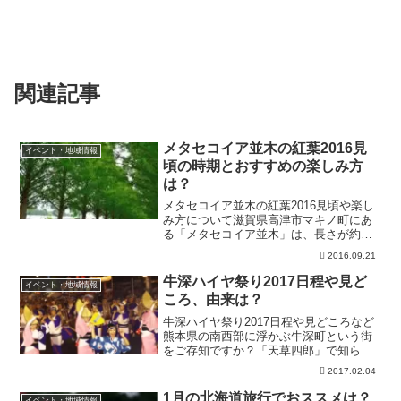
関連記事
メタセコイア並木の紅葉2016見
イベント・地域情報
頃の時期とおすすめの楽しみ方
は？
メタセコイア並木の紅葉2016見頃や楽し
み方について滋賀県高津市マキノ町にあ
る「メタセコイア並木」は、長さが約
2.5kmに渡ってメタセコイアの木が植え
2016.09.21
られている並木道です。行った事がある
方も多いと思います。1年を通して美しい
牛深ハイヤ祭り2017日程や見ど
イベント・地域情報
並木道で、秋の紅...
ころ、由来は？
牛深ハイヤ祭り2017日程や見どころなど
熊本県の南西部に浮かぶ牛深町という街
をご存知ですか？「天草四郎」で知られ
る天草諸島の最南端にあります。牛深町
2017.02.04
では4月になると全国各地から観光客が大
勢やってきます。牛深ハイヤ祭りは、い
1月の北海道旅行でおススメは？
イベント・地域情報