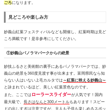
ごろ
になります。
見どころや楽しみ方
妙義山紅葉フェスティバルなども開催し、紅葉時期は見ど
ころ満載です！是非参考にしてください。
①妙義山パノラマパークからの絶景
妙技ふるさと美術館の裏手にあるパノラマパークでは、妙
義山の絶景を360度見渡す事が出来ます。富岡県民なら知
らない人はいない上毛カルタでは
～紅葉に映える妙義山～
と詠まれているほど、美しい紅葉景色なのです。
ローラースライダー
また、ここでは
が人気です！国内
最大級で、
長さはなんと300メートル
もあります！スピー
ドの出しすぎは注意ですが、大人も子供も楽しめるスポッ