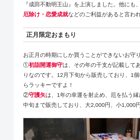
『成田不動明王山』を上演しました。他にも
厄除け・恋愛成就
などのご利益があると言わ
正月限定おまもり
お正月の時期にしか買うことができないお守
①
初詣開運御守
は、その年の干支が記載して
りなのです。12月下旬から販売しており、1個
らラッキーですよ！
②
守護矢
は、1年の幸運を射止め、厄を払う縁
中旬まで販売しており、大2,000円、小1,000