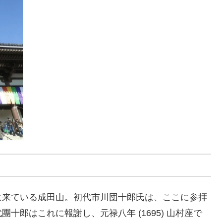
に来ている成田山。初代市川団十郎氏は、ここに参拝
十郎はこれに報謝し、元禄八年 (1695) 山村座で