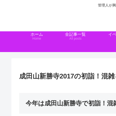
管理人が興
ホーム
全記事一覧
イ
Home
All posts
成田山新勝寺2017の初詣！混
今年は成田山新勝寺で初詣！混