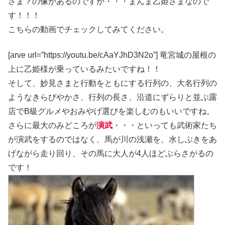
さま？の像があるのですが・・・まんま乙姫さまなので
す！！！
こちらの動画でチェックしてみてください。
[arve url=”https://youtu.be/cAaYJhD3N2o”] 竜宮城の屋根の
上に乙姫様が乗っているみたいですね！！
そして、妙見さまと行動をともにする行列の、大名行列の
ようなきらびやかさ、行列の長さ、沿道にずらりと並ぶ露
店でB級グルメやおみやげ選びを楽しむのもいいですね。
さらに最大のみどころが
演武
・・・といっても武術家たち
が演武をするのではなく、馬が川の浅瀬を、水しぶきをあ
げながら走り回り、その馬に大人が4人ほどぶらさがるの
です！