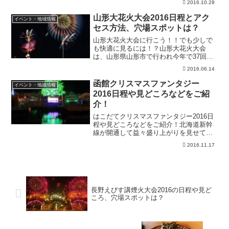
2016.10.28
ります。赤城山というピークではなく、
カルデラ湖を囲む複数の峰々の総称を指
山形大花火大会2016日程とアク
イベント・地域情報
します。カルデラ...
セス方法、穴場スポットは？
山形大花火大会に行こう！！でも少しで
も快適に見るには！？山形大花火大会
は、山形県山形市で行われ今年で37回目
を迎える山形県最大規模の花火大会で
2016.06.14
す。毎年8月14日に開催されていますが、
お盆休み真っ只中で大変な人出が予想さ
函館クリスマスファンタジー
イベント・地域情報
れます。その為、是非見...
2016日程や見どころなどをご紹
介！
はこだてクリスマスファンタジー2016日
程や見どころなどをご紹介！北海道新幹
線が開通して益々盛り上がりを見せてい
る函館市では、毎年冬に「はこだてクリ
2016.11.17
スマスファンタジー」が開催されていま
す。約5万個のイルミネーションで飾られ
たツリーは、姉妹都...
長野えびす講煙火大会2016の日程や見ど
ころ、穴場スポットは？