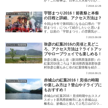
か？この祭事は、日本三大火祭りのひと
つに数えられ、重要無形民俗文化財にも
2016.12.26
指定されている由緒正しい火祭りなので
す。毎年、雪がつもる寒い日に行われる
宇部まつり2016！前夜祭と本祭
イベント・地域情報
この火祭りは、火の粉...
の日程と詳細、アクセス方法は？
今回は今年で第65回になる山口県の「宇
部まつり」について紹介したいと思いま
す。以前の「宇部まつり」の雰囲気がわ
かる動画があったので、まずチェックし
2015.09.09
てみてください。この宇部まつりは前夜
祭と本祭の2日間行われるお祭りなので、
弥彦の紅葉2016の見頃と見どこ
イベント・地域情報
その詳細をまとめてみ...
ろ、アクセス方法は？ライトアッ
プやロープウェイでも楽しめる！
弥彦公園もみじ谷（新潟県西蒲原郡）の
紅葉2016見ごろは？新潟県西蒲原郡弥彦
村弥彦公園もみじ谷の紅葉情報を紹介し
たいと思います。弥彦温泉郷の中にあ
2016.09.21
る、紅葉の名所です。新潟の秋を、温泉
と共にたのしみませんか。弥彦公園紅葉
赤城山の紅葉2016！見頃の時期
イベント・地域情報
の見ごろは？見ごろは例...
や楽しみ方は？登山やドライブに
もおすすめ！
赤城山の紅葉2016！見頃時期やおススメ
スポット群馬県前橋市にあり赤城山は、
榛名山、妙義山と並んで上毛三山の1つに
数えられており、日本百名山の1つでもあ