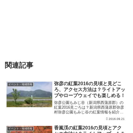
関連記事
弥彦の紅葉2016の見頃と見どこ
イベント・地域情報
ろ、アクセス方法は？ライトアッ
プやロープウェイでも楽しめる！
弥彦公園もみじ谷（新潟県西蒲原郡）の
紅葉2016見ごろは？新潟県西蒲原郡弥彦
村弥彦公園もみじ谷の紅葉情報を紹介し
たいと思います。弥彦温泉郷の中にあ
2016.09.21
る、紅葉の名所です。新潟の秋を、温泉
と共にたのしみませんか。弥彦公園紅葉
香嵐渓の紅葉2016の見頃とアク
イベント・地域情報
の見ごろは？見ごろは例...