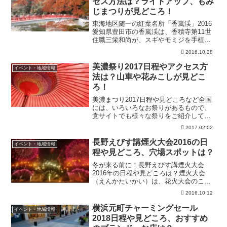
セス方法は？ライトアップ、もみ
じまつりが見どころ！
東海地区随一の紅葉名所「香嵐渓」2016
愛知県豊田市の香嵐渓は、香積寺第11世
住職三栄和尚が、スギやモミジを手植え
したのが始まりとされています。その
2016.10.28
後、大正末年から昭和初期には住民のボ
ランティアでモミジの大植樹が施された
美濃祭り2017日程やアクセス方
イベント・地域情報
り、少しずつ遊歩道や...
法は？山車や花みこしが見どこ
ろ！
美濃まつり2017日程や見どころなど全国
には、いろいろなお祭りがあるもので、
党サイトでも様々な祭りをご紹介してき
ました。今回は、古くからの伝統と歴史
2017.02.02
が大切に継承されている岐阜県美濃市の
お祭り「美濃まつり」をご紹介したいと
長野えびす講煙火大会2016の日
イベント・地域情報
思います！ここ美濃市...
程や見どころ、穴場スポットは？
冬が来る前に！長野えびす講煙火大会
2016年の日程や見どころは？煙火大会
（えんかたいかい）は、花火大会のこと
です。花火大会といえば夏を思い浮かべ
2016.10.12
る人が多いとおもいますが、この長野え
びす講煙火大会は、11月に行われるので
横浜元町チャーミングセール
イベント・地域情報
す！秋に花火大会？珍し...
2018日程や見どころ、おすすめ