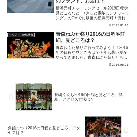
のブランド、お店は？
横浜元町チャーミングセール2018日程や
見どころなど「♪きっと素敵に、チャ～ミ
ング」のCMでお馴染の横浜元町！流れる
のは横浜ローカルだと思いますが、横浜
2017.01.14
元町で年2回行われるチャーミングセール
をチェックしておきましょう！普段は値
青森ねぶた祭り2016の日程や詳
イベント・地域情報
下げしないショ...
細、見どころは？
青森ねぶた祭りに行ってみよう！！2016
年の日程や見どころは？今年も暑い夏が
やってきました。青森ねぶた祭りと言え
ば、あの勇ましく豪華絢爛な山車（ねぶ
2016.06.21
た）を思い出す人も多いと思います。ぜ
ひともこの夏は短くも暑い東北の夏祭り
を肌で感じてみてはい...
長崎くんち2016の日程と見どころ、詳
細、アクセス方法は？
角館まつり2016の日程と見どころ、アク
セスは？