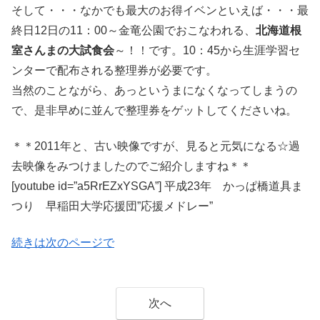
そして・・・なかでも最大のお得イベンといえば・・・最
終日12日の11：00～金竜公園でおこなわれる、
北海道根
室さんまの大試食会
～！！です。10：45から生涯学習セ
ンターで配布される整理券が必要です。
当然のことながら、あっというまになくなってしまうの
で、是非早めに並んで整理券をゲットしてくださいね。
＊＊2011年と、古い映像ですが、見ると元気になる☆過
去映像をみつけましたのでご紹介しますね＊＊
[youtube id=”a5RrEZxYSGA”] 平成23年 かっぱ橋道具ま
つり 早稲田大学応援団”応援メドレー”
続きは次のページで
次へ