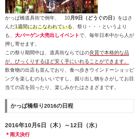
かっぱ橋道具街で例年、 10
月9日（どうぐの日）
をはさ
んだ
1週間におこなわれている
、祭り・・・というより
も、
大バーゲン大売出しイベント
で、毎年日本中から人が
押し寄せます。
この祭り期間中は、道具街ならではの
良質で本格的な品
が、びっくりするほど安く手にいれることができます。
飲食物の出店も並んでおり、食べ歩きウインドーショッピ
ングを楽しむのもいいですし、掘り出し物をさがしてお目
当ての店を回ったり、楽しみかたはさまざまです。
かっぱ橋祭り2016の日程
2016年10月6日（木）～12日（水）
＊雨天決行