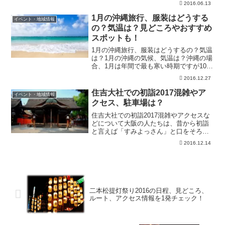
2016.06.13
鎌倉時代まで遡ると言われる伝統的な行
事です。博多の男衆が山笠を担いで駆け
1月の沖縄旅行、服装はどうする
イベント・地域情報
抜ける姿はとても有...
の？気温は？見どころやおすすめ
スポットも！
1月の沖縄旅行、服装はどうするの？気温
は？1月の沖縄の気候、気温は？沖縄の場
合、1月は年間で最も寒い時期ですが10℃
以下になる日はほとんどありません。平
2016.12.27
均気温は17度ですが、海に囲まれている
ので風が強く気温以上に寒く感じること
住吉大社での初詣2017混雑やア
イベント・地域情報
もあります。し...
クセス、駐車場は？
住吉大社での初詣2017混雑やアクセスな
どについて大阪の人たちは、昔から初詣
と言えば「すみよっさん」と口をそろえ
ます。0時ちょうどになると太鼓が打ち鳴
2016.12.14
らされ今年1年の幸福を願う人達でいっぱ
いになります。毎年3が日で200万人以上
もの人が参拝...
二本松提灯祭り2016の日程、見どころ、
ルート、アクセス情報を1発チェック！