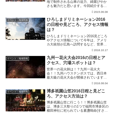
地で制作される山車の迫力、綺羅びやか
さも魅力だと思います。今回紹介するお
祭りは、7月末に開催される、青森県八戸
2015.06.08
市で行われる「八戸三社大祭」です。歴
史のある「八戸三社大祭」ですが、まず
ひろしまドリミネーション2016
イベント・地域情報
2014年の動画をチェ...
の日程や見どころ、アクセス情報
は？
ひろしまドリミネーション2016見どころ
やアクセス情報について今年は、アメリ
カ大統領が広島へ訪問するなど、世界か
ら注目が集まった広島県。修学旅行や観
2016.10.17
光でも、毎年沢山の人が訪れる観光地と
なっており、行った事がある方も多いと
九州一花火大会2016の日程とア
イベント・地域情報
思います。そんな広島...
クセス、穴場スポットは？
世界一の花火師は！？九州一花火大
会！！九州ハウステンボスでは、西日本
最大級の花火大会が開催されています！
この花火大会は、日本と海外の花火師の
2016.08.04
熱い戦いでもあるんです。ヨーロッパ調
の建物と日本の花火が融合され、幻想的
博多祇園山笠2016日程と見どこ
イベント・地域情報
な雰囲気を味わうことが出来ま...
ろ、アクセス方法は？
博多祇園山笠に行こう！！博多祇園山笠
は、博多三大祭りの1つで福岡市博多区の
櫛田神社に祀られている素盞嗚命(すさの
おのみこと)への奉納神事で、その起源は