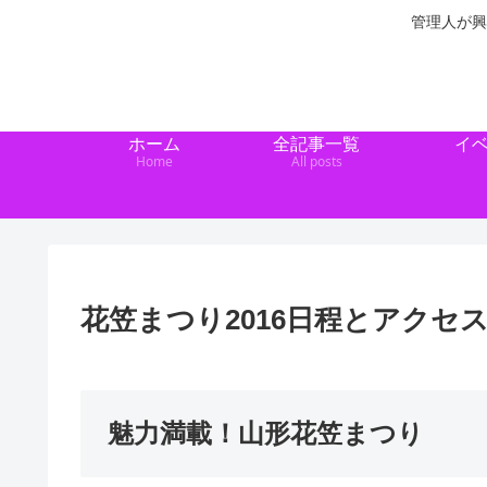
管理人が興
ホーム
全記事一覧
イ
Home
All posts
花笠まつり2016日程とアクセ
魅力満載！山形花笠まつり