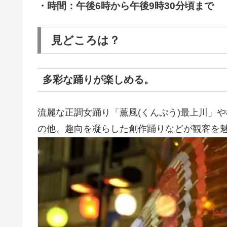
・時間：午後6時から午後9時30分頃まで
見どころは？
多彩な踊りが楽しめる。
流麗な正調女踊り「薫風(くんぷう)最上川」や
の他、趣向を凝らした創作踊りなどが観客を