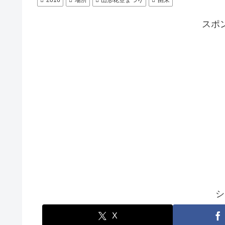
2016
場所
山形花笠まつり
由来
スポ
シ
X