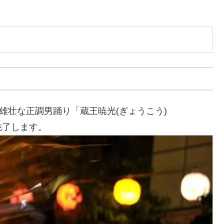
雄壮な正調男踊り「蔵王暁光(ぎょうこう)
魅了します。