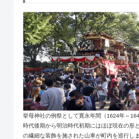
挙母神社の例祭として寛永年間（1624年～1
時代後期から明治時代初期にはほぼ現在の形
の繊細な装飾を施された山車が町内を巡行し