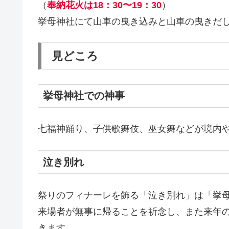
（
奉納花火は18：30〜19：30
）
挙母神社にて山車の曳き込みと山車の曳きだ
見どころ
挙母神社での神事
七福神踊り、子供歌舞伎、巫女舞などが境内
泣き別れ
祭りのフィナーレを飾る「泣き別れ」は「挙
来場者が無事に帰ることを祈念し、また来年
きます。