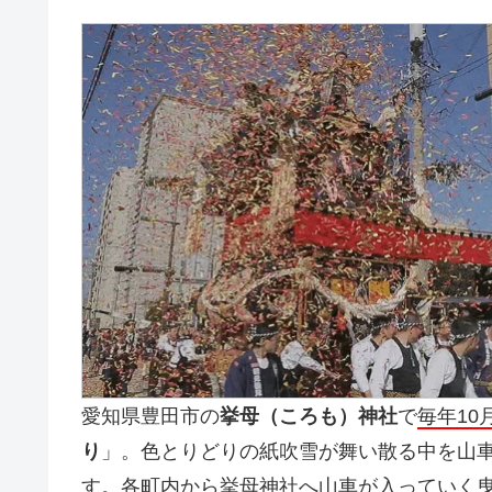
愛知県豊田市の
挙母（ころも）神社
で
毎年10
り
」。色とりどりの紙吹雪が舞い散る中を山
す。各町内から挙母神社へ山車が入っていく