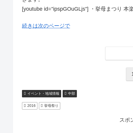
[youtube id=”ipspGOuGLjs”] ・挙母まつり
続きは次のページで
イベント・地域情報
中部
2016
挙母祭り
スポ