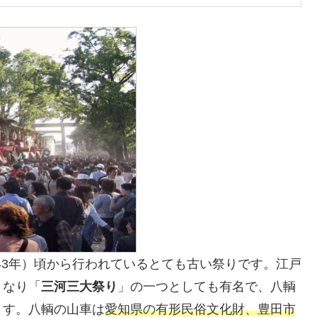
643年）頃から行われているとても古い祭りです。江戸
となり「
三河三大祭り
」の一つとしても有名で、八輌
ます。八輌の山車は
愛知県の有形民俗文化財、豊田市