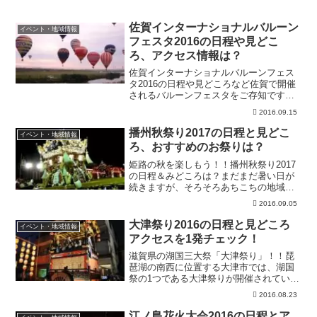
佐賀インターナショナルバルーン
イベント・地域情報
フェスタ2016の日程や見どこ
ろ、アクセス情報は？
佐賀インターナショナルバルーンフェス
タ2016の日程や見どころなど佐賀で開催
されるバルーンフェスタをご存知です
か？35回以上開催されているイベント
2016.09.15
で、昨年は100万人近くの人が訪れた大き
な大会です！今年2016年には2年に1度の
播州秋祭り2017の日程と見どこ
イベント・地域情報
選手権も開催...
ろ、おすすめのお祭りは？
姫路の秋を楽しもう！！播州秋祭り2017
の日程＆みどころは？まだまだ暑い日が
続きますが、そろそろあちこちの地域
で、秋祭りの準備が進められ、”祭り前の
2016.09.05
緊張感”が高まる時期となりました。数あ
る秋祭りのなかでも、ここでは、みどこ
大津祭り2016の日程と見どころ
イベント・地域情報
ろいっぱいの姫路・...
アクセスを1発チェック！
滋賀県の湖国三大祭「大津祭り」！！琵
琶湖の南西に位置する大津市では、湖国
祭の1つである大津祭りが開催されていま
す。からくり人形を乗せた、めずらしい
2016.08.23
曳山を見る事ができます。京都の祇園祭
を色濃く継承している大津祭りは、厄除
江ノ島花火大会2016の日程とア