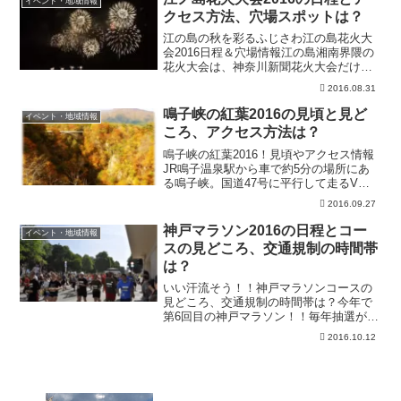
イベント・地域情報
けちまきも撒かれますよ...
クセス方法、穴場スポットは？
江の島の秋を彩るふじさわ江の島花火大
会2016日程＆穴場情報江の島湘南界隈の
花火大会は、神奈川新聞花火大会だけで
はありません！！時期をずらした秋にお
2016.08.31
こなわれる、毎年人気の湘南らしい花火
大会があります。今年もそのふじさわ江
鳴子峡の紅葉2016の見頃と見ど
イベント・地域情報
の島花火大会の時期が...
ころ、アクセス方法は？
鳴子峡の紅葉2016！見頃やアクセス情報
JR鳴子温泉駅から車で約5分の場所にあ
る鳴子峡。国道47号に平行して走るV字
型峡谷は、大谷川の侵蝕により成立した
2016.09.27
峡谷で、高さ約100mの断崖絶壁が2.5km
に渡って続いています。崖壁にしっかり
神戸マラソン2016の日程とコー
イベント・地域情報
と根を張...
スの見どころ、交通規制の時間帯
は？
いい汗流そう！！神戸マラソンコースの
見どころ、交通規制の時間帯は？今年で
第6回目の神戸マラソン！！毎年抽選が行
われ、出場したくても出来ない人がいる
2016.10.12
ほど人気のマラソン大会です！今回は、
人気の理由と日程などについてまとめま
した。神戸マラソンとは...