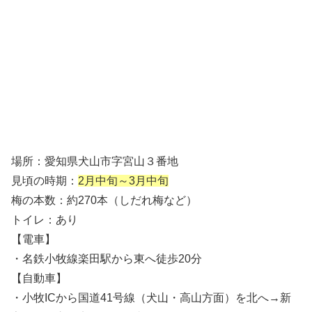
場所：愛知県犬山市字宮山３番地
見頃の時期：
2月中旬～3月中旬
梅の本数：約270本（しだれ梅など）
トイレ：あり
【電車】
・名鉄小牧線楽田駅から東へ徒歩20分
【自動車】
・小牧ICから国道41号線（犬山・高山方面）を北へ→新