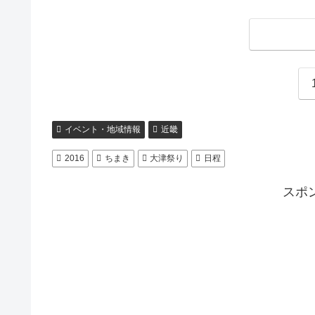
イベント・地域情報
近畿
2016
ちまき
大津祭り
日程
スポ