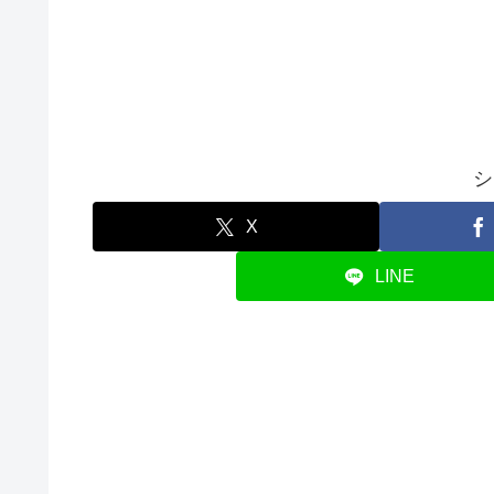
シ
X
LINE