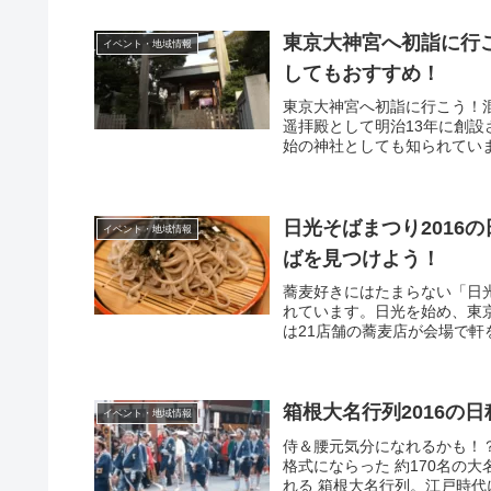
東京大神宮へ初詣に行こ
イベント・地域情報
してもおすすめ！
東京大神宮へ初詣に行こう！
遥拝殿として明治13年に創
始の神社としても知られていま
日光そばまつり2016
イベント・地域情報
ばを見つけよう！
蕎麦好きにはたまらない「日
れています。日光を始め、東
は21店舗の蕎麦店が会場で軒
箱根大名行列2016の
イベント・地域情報
侍＆腰元気分になれるかも！？
格式にならった 約170名の
れる 箱根大名行列。江戸時代