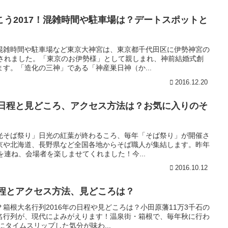
う2017！混雑時間や駐車場は？デートスポットと
混雑時間や駐車場など東京大神宮は、東京都千代田区に伊勢神宮の
設されました。「東京のお伊勢様」として親しまれ、神前結婚式創
す。「造化の三神」である「神産巣日神（か...
2016.12.20
の日程と見どころ、アクセス方法は？お気に入りのそ
光そば祭り」日光の紅葉が終わるころ、毎年「そば祭り」が開催さ
京や北海道、長野県など全国各地からそば職人が集結します。昨年
を連ね、会場者を楽しませてくれました！今...
2016.10.12
日程とアクセス方法、見どころは？
箱根大名行列2016年の日程や見どころは？小田原藩11万3千石の
大名行列が、現代によみがえります！温泉街・箱根で、毎年秋に行わ
にタイムスリップした気分が味わ...