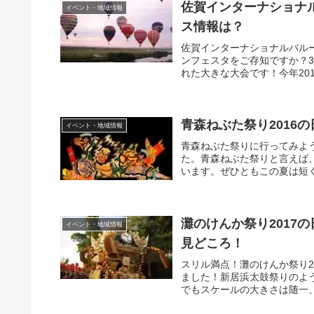
佐賀インターナショナル
イベント・地域情報
ス情報は？
佐賀インターナショナルバルー
ンフェスタをご存知ですか？3
れた大きな大会です！今年201
青森ねぶた祭り2016
イベント・地域情報
青森ねぶた祭りに行ってみよう
た。青森ねぶた祭りと言えば
います。ぜひともこの夏は短く
灘のけんか祭り2017
イベント・地域情報
見どころ！
スリル満点！灘のけんか祭り2
ました！新居浜太鼓祭りのよ
でもスケールの大きさは随一、