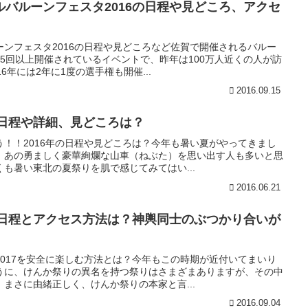
バルーンフェスタ2016の日程や見どころ、アクセ
ンフェスタ2016の日程や見どころなど佐賀で開催されるバルー
5回以上開催されているイベントで、昨年は100万人近くの人が訪
6年には2年に1度の選手権も開催...
2016.09.15
の日程や詳細、見どころは？
！！2016年の日程や見どころは？今年も暑い夏がやってきまし
、あの勇ましく豪華絢爛な山車（ねぶた）を思い出す人も多いと思
も暑い東北の夏祭りを肌で感じてみてはい...
2016.06.21
の日程とアクセス方法は？神輿同士のぶつかり合いが
017を安全に楽しむ方法とは？今年もこの時期が近付いてまいり
うに、けんか祭りの異名を持つ祭りはさまざまありますが、その中
まさに由緒正しく、けんか祭りの本家と言...
2016.09.04