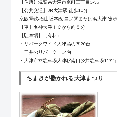
【住所】滋賀県大津市京町三丁目3-36
【公共交通】JR大津駅 徒歩10分
京阪電鉄/石山坂本線 島ノ関または浜大津 徒
【車】名神大津ＩＣから約５分
【駐車場】（有料）
・リパークワイド大津島の関20台
・三井のリパーク 14台
・大津市立駐車場大津駅南口公共駐車場117台
ちまきが撒かれる大津まつり